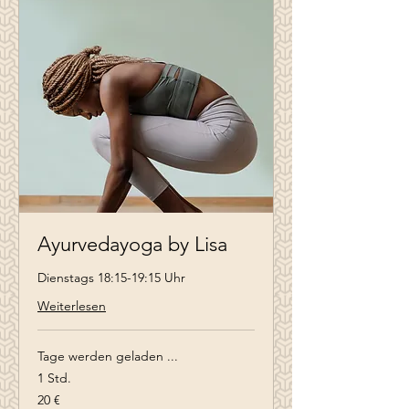
Ayurvedayoga by Lisa
Dienstags 18:15-19:15 Uhr
Weiterlesen
Tage werden geladen ...
1 Std.
20
20 €
Euro