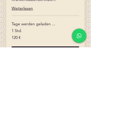
Weiterlesen
Tage werden geladen ...
1 Std.
120
120 €
Euro
Weitere Details