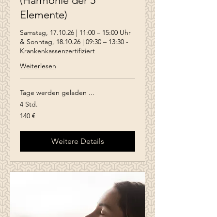
(Harmonie der 5
Elemente)
Samstag, 17.10.26 | 11:00 – 15:00 Uhr
& Sonntag, 18.10.26 | 09:30 – 13:30 -
Krankenkassenzertifiziert
Weiterlesen
Tage werden geladen ...
4 Std.
140
140 €
Euro
Weitere Details