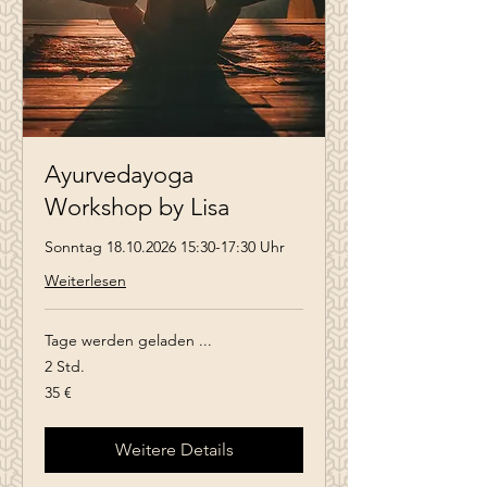
Ayurvedayoga
Workshop by Lisa
Sonntag 18.10.2026 15:30-17:30 Uhr
Weiterlesen
Tage werden geladen ...
2 Std.
35
35 €
Euro
Weitere Details