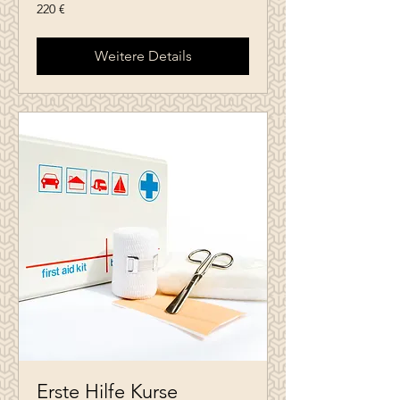
220
220 €
Euro
Weitere Details
Erste Hilfe Kurse