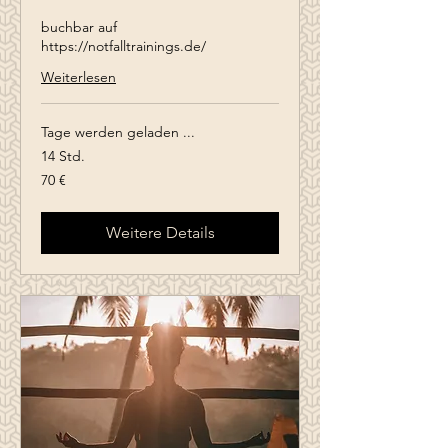
buchbar auf
https://notfalltrainings.de/
Weiterlesen
Tage werden geladen ...
14 Std.
70
70 €
Euro
Weitere Details